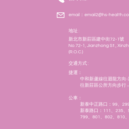
email：email2@hs-health.c
​地址 :
新北市新莊區建中街72-1號
No.72-1, Jianzhong St., Xinzh
(R.O.C.)
交通方式 :
捷運：
中和新蘆線往迴龍方向-
往新莊區公所方向步行
​公車：
新泰中正路口：99、299、
新泰路口：111、235、51
799、801、802、810