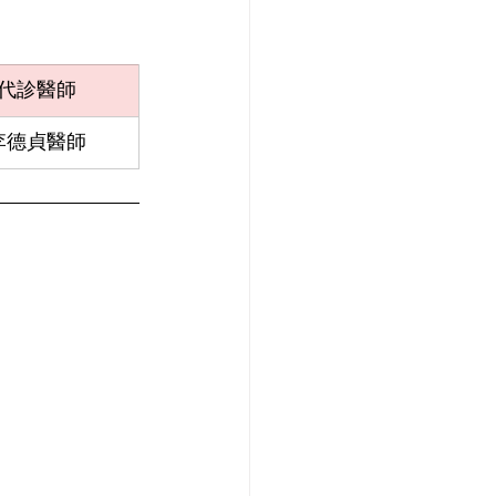
代診醫師
李德貞醫師