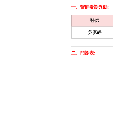
一、醫師看診異動:
醫師
吳彥靜
二、門診表: