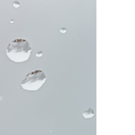
115/07/27(一) 晚上 李德貞醫師 黃光大
115/07/28(二) 早上 李德貞醫師 黃光大
115/07/30(四) 晚上 吳彥靜醫師 黃光大
115/07/31(五) 早上 李德貞醫師 二、門診表: ※
貼心小提醒： 就診前請先來電本院專線02-
29902299洽詢，感謝您的配合！ (最後掛號
時間為21:20，電話掛號僅接受最晚前一診) 新
莊惠欣診所 關心您