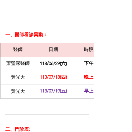
一、醫師看診異動：
醫師
日期
時段
蕭瑩潔醫師
下午
113/06/29(六)
黃光大
113/07/18(四)
晚上
113/07/19(五)
早上
黃光大
二、門診表: