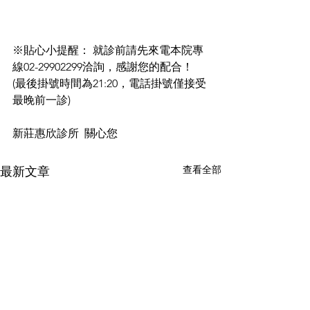
※貼心小提醒： 就診前請先來電本院專
線02-29902299洽詢，感謝您的配合！
(最後掛號時間為21:20，電話掛號僅接受
最晚前一診)
新莊惠欣診所  關心您
查看全部
最新文章